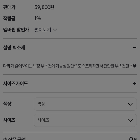
판매가
59,800원
적립금
1%
멤버쉽 할인가
펼쳐보기
설명 & 소재
다리가 길어보이는 보정 부츠컷에 기능성 원단으로 스포티하면서 편안한 부츠컷팬츠♥
사이즈가이드
색상
색상
사이즈
사이즈
0
총 상품 금액
원