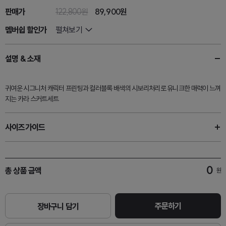
판매가
122,800원
89,900원
멤버쉽 할인가
펼쳐보기
설명 & 소재
귀여운 시그니처 캐릭터 프린팅과 컬러블록 배색의 시보리처리로 유니크한 매력이 느껴
지는 카라 스커트세트
사이즈가이드
0
총 상품 금액
원
주문하기
장바구니 담기