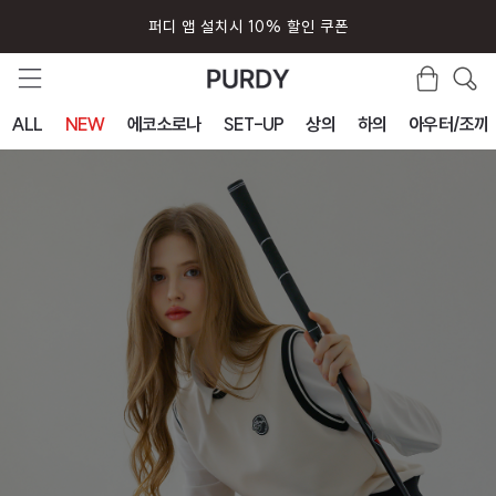
퍼디 앱 설치시 10% 할인 쿠폰
ALL
NEW
에코소로나
SET-UP
상의
하의
아우터/조끼