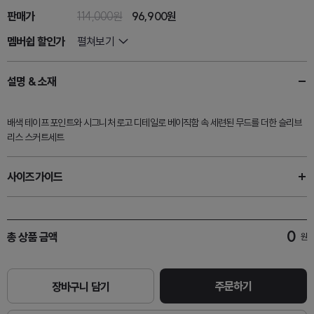
판매가
114,000원
96,900
원
멤버쉽 할인가
펼쳐보기
설명 & 소재
배색 테이프 포인트와 시그니처 로고 디테일로 베이직함 속 세련된 무드를 더한 슬리브
리스 스커트세트
사이즈가이드
0
총 상품 금액
원
주문하기
장바구니 담기