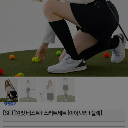
[SET]원펏 베스트+스커트세트 [아이보리+블랙]