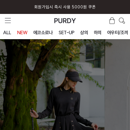
퍼디 앱 설치시 10% 할인 쿠폰
ALL
NEW
에코소로나
SET-UP
상의
하의
아우터/조끼