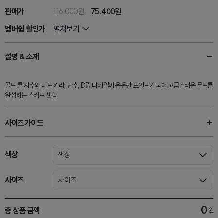
판매가
116,000원
75,400원
멤버쉽 할인가
펼쳐보기
설명 & 소재
골드 톤 자수와 니트 카라, 단추, D링 디테일이 은은한 포인트가 되어 고급스러운 무드를
완성하는 스커트 셋업
사이즈가이드
색상
색상
사이즈
사이즈
0
총 상품 금액
원