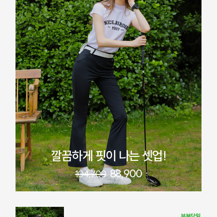
깔끔하게 핏이 나는 셋업!
88,900
104,700