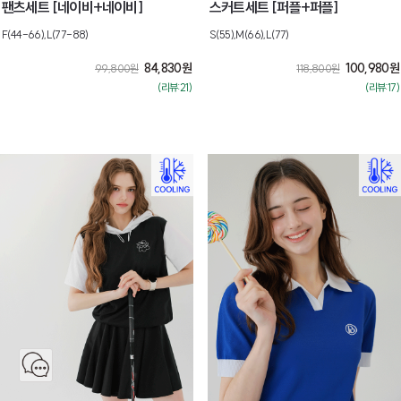
팬츠세트 [네이비+네이비]
스커트세트 [퍼플+퍼플]
F(44-66),L(77-88)
S(55),M(66),L(77)
84,830
원
100,980
원
99,800
원
118,800
원
(리뷰:21)
(리뷰:17)