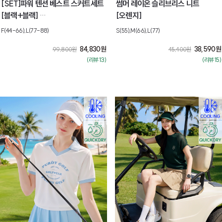
[SET]파워 텐션 베스트 스커트세트
썸머 레이온 슬리브리스 니트
[블랙+블랙]
[오렌지]
[F] 8월둘째주 순차배송
F(44-66),L(77-88)
S(55),M(66),L(77)
84,830
원
38,590
원
99,800
원
45,400
원
(리뷰:13)
(리뷰:15)