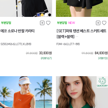
에코 소로나 반팔 카라티
[SET]파워 텐션 베스트 스커트세트
[블랙+블랙]
[F] 8월둘째주 순차배송
S(55),M(66),L(77),XL(88)
F(44-66),L(77-88)
33,830
원
84,830
원
39,800
원
99,800
원
(리뷰:167)
(리뷰:13)