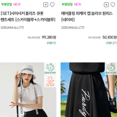
[SET]시어서커 플리츠 큐롯
에어쿨링 피케이 캡 슬리브 원피스
팬츠세트 [스카이블루+스카이블루]
[네이비]
S(55),M(66),L(77)
S(55),M(66),L(77)
99,280
원
50,830
원
116,800
원
59,800
원
(리뷰:9)
(리뷰:27)