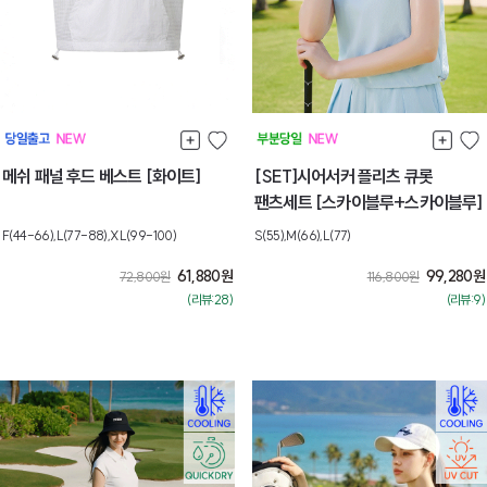
메쉬 패널 후드 베스트 [화이트]
[SET]시어서커 플리츠 큐롯
팬츠세트 [스카이블루+스카이블루]
F(44-66),L(77-88),XL(99-100)
S(55),M(66),L(77)
61,880
원
99,280
원
72,800
원
116,800
원
(리뷰:28)
(리뷰:9)