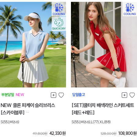
NEW 쿨론 피케이 슬리브리스
[SET]쿨터치 배색라인 스커트세트
[스카이블루]
[레드+레드]
[S] 8월둘째주 순차배송
S(55),M(66)
S(55),M(66),L(77),XL(88)
42,330
원
108,800
원
49,800
원
128,000
원