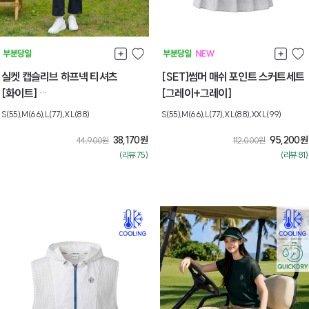
실켓 캡슬리브 하프넥 티셔츠
[SET]썸머 매쉬 포인트 스커트세트
[화이트]
[그레이+그레이]
[S] 8월셋째주 순차배송
S(55),M(66),L(77),XL(88)
S(55),M(66),L(77),XL(88),XXL(99)
38,170
원
95,200
원
44,900
원
112,000
원
(리뷰:75)
(리뷰:81)