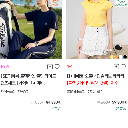
[SET]메쉬 트랙라인 쿨링 와이드
[1+1]에코 소로나 캡슬리브 카라티
팬츠세트 [네이비+네이비]
[블랙S,아이보리M] 8월둘째주
순차배송
F(44-66),L(77-88)
S(55),M(66),L(77),XL(88)
84,830
원
59,800
원
99,800
원
79,600
원
(리뷰:21)
(리뷰:55)