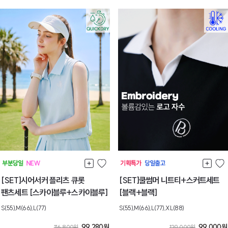
[SET]시어서커 플리츠 큐롯
[SET]쿨썸머 니트티+스커트세트
팬츠세트 [스카이블루+스카이블루]
[블랙+블랙]
S(55),M(66),L(77)
S(55),M(66),L(77),XL(88)
99,280
원
99,000
원
116,800
원
129,000
원