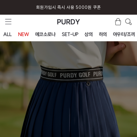
퍼디 앱 설치시 10% 할인 쿠폰
ALL
NEW
에코소로나
SET-UP
상의
하의
아우터/조끼