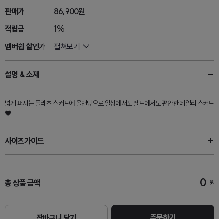
판매가
86,900원
적립금
1%
멤버쉽 할인가
펼쳐보기
설명 & 소재
넓게 퍼지는 플리츠 스커트에 올밴딩으로 일상에서도 필드에서도 편안한 데일리 스커트
♥
사이즈가이드
0
총 상품 금액
원
주문하기
장바구니 담기