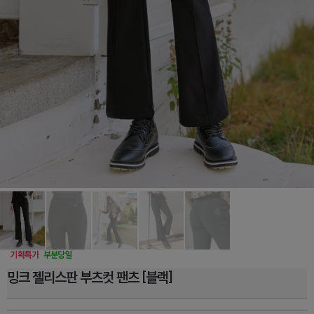
밍크 젤리스판 부츠컷 팬츠 [블랙]