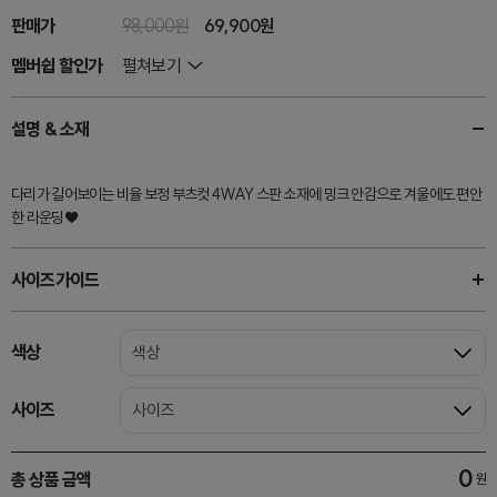
판매가
98,000원
69,900원
멤버쉽 할인가
펼쳐보기
설명 & 소재
다리가 길어보이는 비율 보정 부츠컷 4WAY 스판 소재에 밍크 안감으로 겨울에도 편안
한 라운딩♥
사이즈가이드
색상
색상
사이즈
사이즈
0
총 상품 금액
원