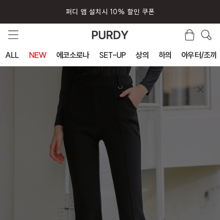
퍼디 앱 설치시 10% 할인 쿠폰
ALL
NEW
에코소로나
SET-UP
상의
하의
아우터/조끼