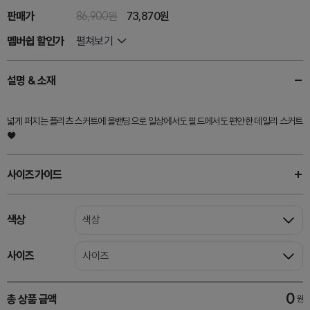
판매가
86,900원
73,870
원
멤버쉽 할인가
펼쳐보기
설명 & 소재
넓게 퍼지는 플리츠 스커트에 올밴딩으로 일상에서도 필드에서도 편안한 데일리 스커트
♥
사이즈가이드
색상
색상
사이즈
사이즈
0
총 상품 금액
원