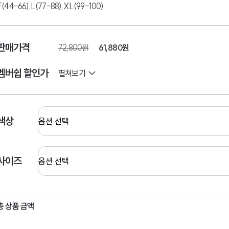
F(44-66),L(77-88),XL(99-100)
판매가격
72,800원
61,880
원
멤버쉽 할인가
펼쳐보기
색상
사이즈
총 상품 금액