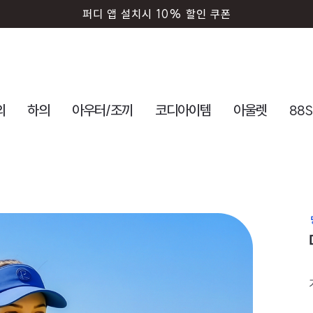
회원가입시 즉시 사용 5000원 쿠폰
의
하의
아우터/조끼
코디아이템
아울렛
88S