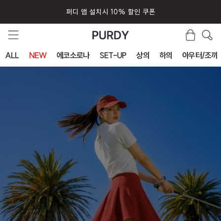
퍼디 앱 설치시 10% 할인 쿠폰
ALL
NEW
에코소로나
SET-UP
상의
하의
아우터/조끼