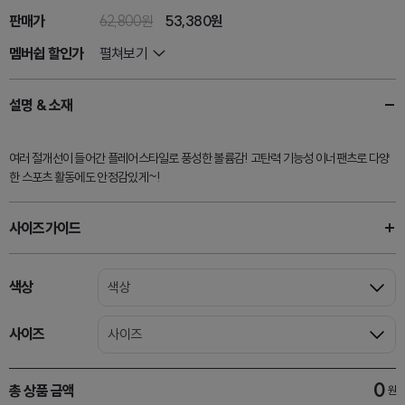
판매가
62,800원
53,380
원
멤버쉽 할인가
펼쳐보기
설명 & 소재
여러 절개선이 들어간 플레어스타일로 풍성한 볼륨감! 고탄력 기능성 이너팬츠로 다양
한 스포츠 활동에도 안정감있게~!
사이즈가이드
색상
색상
사이즈
사이즈
0
총 상품 금액
원