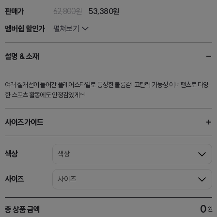
판매가
62,800원
53,380
원
멤버쉽 할인가
펼쳐보기
설명 & 소재
여러 절개선이 들어간 플레어스타일로 풍성한 볼륨감! 고탄력 기능성 이너팬츠로 다양
한 스포츠 활동에도 안정감있게~!
사이즈가이드
색상
색상
사이즈
사이즈
0
총 상품 금액
원