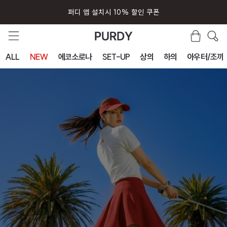
퍼디 앱 설치시 10% 할인 쿠폰
ALL
NEW
에코소로나
SET-UP
상의
하의
아우터/조끼