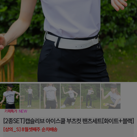
[2종SET]캡슬리브 아이스쿨 부츠컷 팬츠세트[화이트+블랙]
[상의_S] 8월셋째주 순차배송