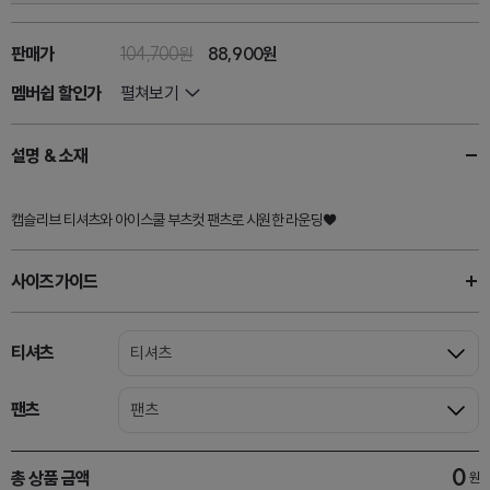
판매가
104,700원
88,900원
멤버쉽 할인가
펼쳐보기
설명 & 소재
캡슬리브 티셔츠와 아이스쿨 부츠컷 팬츠로 시원한 라운딩♥
사이즈가이드
티셔츠
티셔츠
팬츠
팬츠
0
총 상품 금액
원