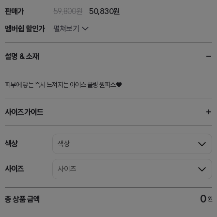
판매가
59,800원
50,830
원
멤버쉽 할인가
펼쳐보기
설명 & 소재
피부에 닿는 즉시 느껴지는 아이스 쿨링 원피스♥
사이즈가이드
색상
색상
사이즈
사이즈
0
총 상품 금액
원