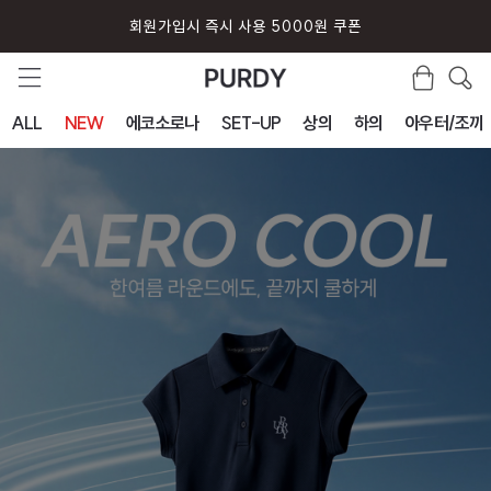
퍼디 앱 설치시 10% 할인 쿠폰
ALL
NEW
에코소로나
SET-UP
상의
하의
아우터/조끼