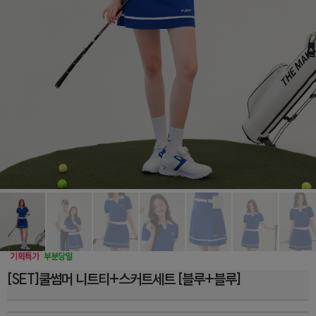
[SET]쿨썸머 니트티+스커트세트 [블루+블루]