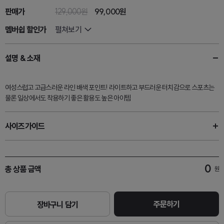
판매가
129,000원
99,000원
멤버쉽 할인가
펼쳐보기
설명 & 소재
여성스럽고 고급스러운 라인 배색 포인트! 라이트하고 부드러운 터치감으로 스포츠는
물론 일상에서도 착용하기 좋은 활용도 높은 아이템
사이즈가이드
0
총 상품 금액
원
주문하기
장바구니 담기