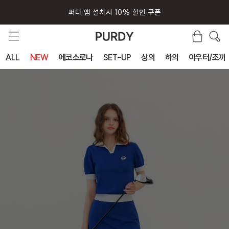
퍼디 앱 설치시 10% 할인 쿠폰
ALL
NEW
에코소로나
SET-UP
상의
하의
아우터/조끼