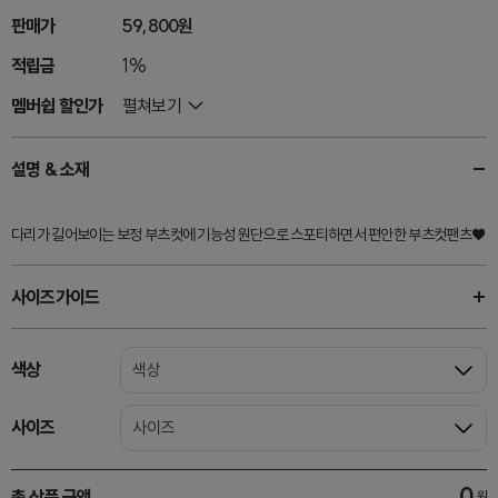
판매가
59,800원
적립금
1%
멤버쉽 할인가
펼쳐보기
설명 & 소재
다리가 길어보이는 보정 부츠컷에 기능성 원단으로 스포티하면서 편안한 부츠컷팬츠♥
사이즈가이드
색상
색상
사이즈
사이즈
0
총 상품 금액
원