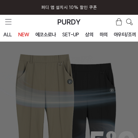
퍼디 앱 설치시 10% 할인 쿠폰
ALL
NEW
에코소로나
SET-UP
상의
하의
아우터/조끼