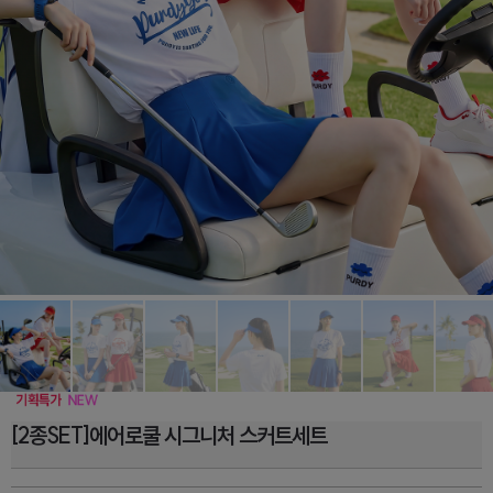
[2종SET]에어로쿨 시그니처 스커트세트