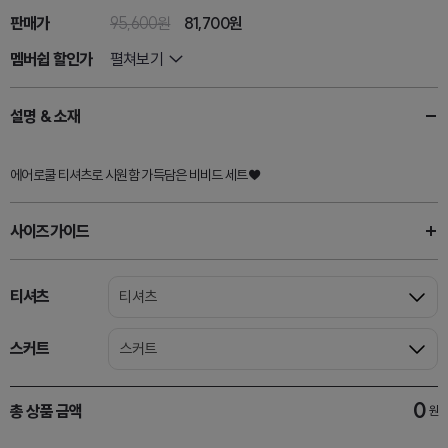
판매가
95,600원
81,700원
멤버쉽 할인가
펼쳐보기
설명 & 소재
에어로쿨 티셔츠로 시원함 가득담은 비비드 세트♥
사이즈가이드
티셔츠
티셔츠
스커트
스커트
0
총 상품 금액
원