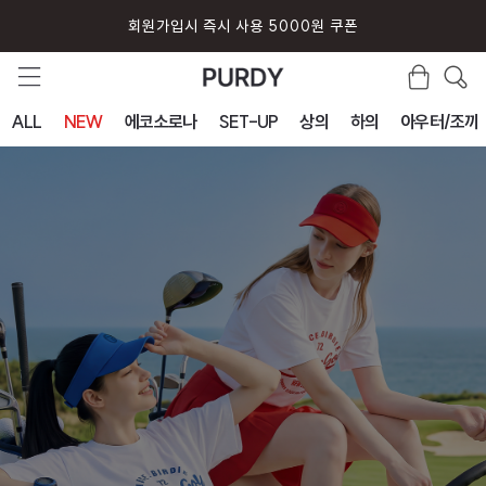
퍼디 앱 설치시 10% 할인 쿠폰
ALL
NEW
에코소로나
SET-UP
상의
하의
아우터/조끼