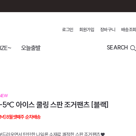
로그인
회원가입
장바구니
배송조회
IZE~
오늘출발
SEARCH
-5ºC 아이스 쿨링 스판 조거팬츠 [블랙]
[M] 8월셋째주 순차배송
부드러우면서 탄탄한 나일론 소재로 쾌적한 스판 조거팬츠♥