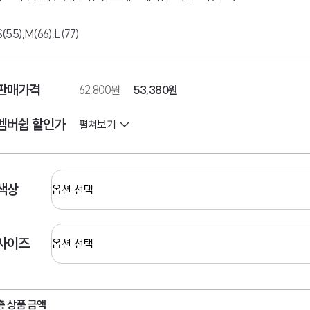
S(55),M(66),L(77)
판매가격
62,800원
53,380
원
멤버쉽 할인가
펼쳐보기
색상
사이즈
총 상품 금액