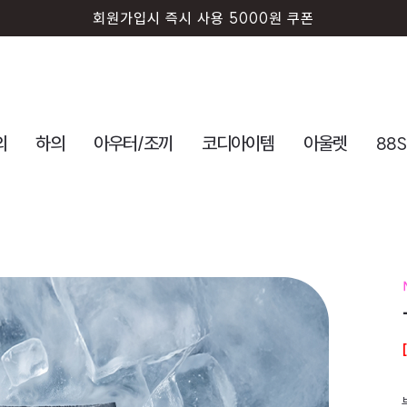
회원가입시 즉시 사용 5000원 쿠폰
의
하의
아우터/조끼
코디아이템
아울렛
88S