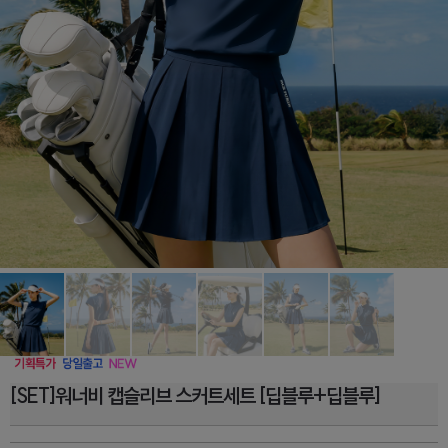
[SET]워너비 캡슬리브 스커트세트 [딥블루+딥블루]