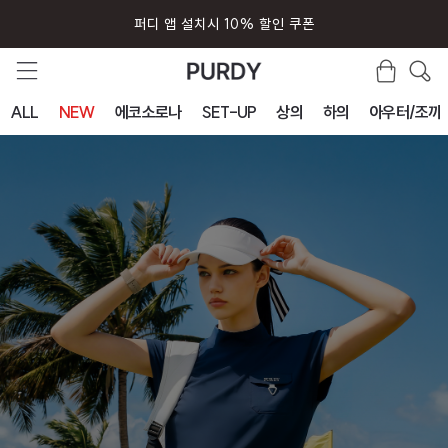
퍼디 앱 설치시 10% 할인 쿠폰
ALL
NEW
에코소로나
SET-UP
상의
하의
아우터/조끼