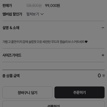
판매가
138,800원
99,000원
멤버쉽 할인가
펼쳐보기
설명 & 소재
가볍고 쿨한 터치감에 슬림핏으로 세련된 무드의 캡슬리브 스커트세트♥
사이즈가이드
0
총 상품 금액
원
주문하기
장바구니 담기
선물하기