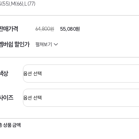
S(55),M(66),L(77)
판매가격
64,800원
55,080
원
멤버쉽 할인가
펼쳐보기
색상
사이즈
총 상품 금액