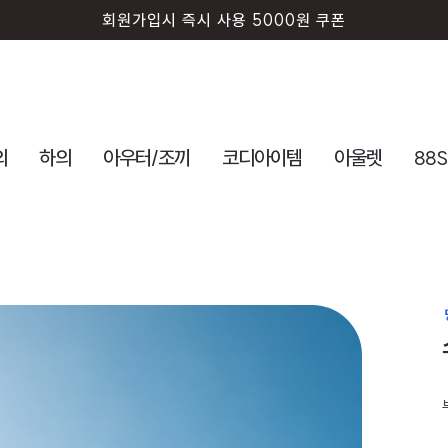
회원가입시 즉시 사용 5000원 쿠폰
의
하의
아우터/조끼
코디아이템
아울렛
88S