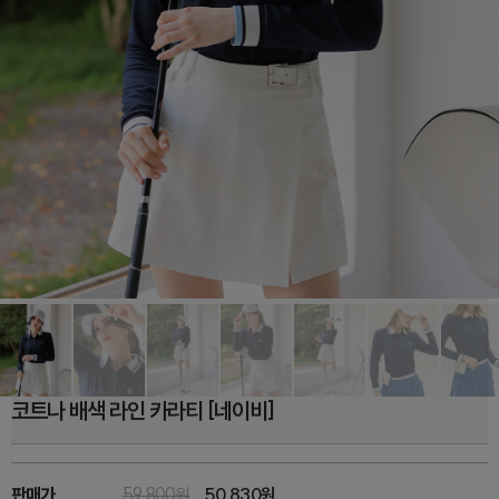
코트나 배색 라인 카라티 [네이비]
판매가
59,800원
50,830
원