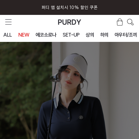
회원가입시 즉시 사용 5000원 쿠폰
ALL
NEW
에코소로나
SET-UP
상의
하의
아우터/조끼