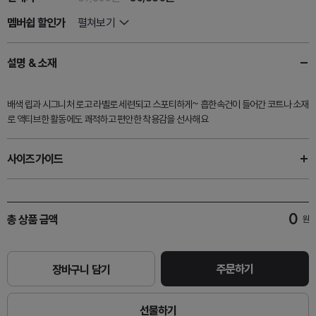
멤버쉽 할인가
펼쳐보기
설명 & 소재
배색 립과 시그니처 로고 라벨로 세련되고 스포티하게~ 흡한속건이 들어간 코트나 소재
로 액티브한 활동에도 쾌적하고 편안한 착용감을 선사해요
사이즈가이드
0
총 상품 금액
원
주문하기
장바구니 담기
선물하기