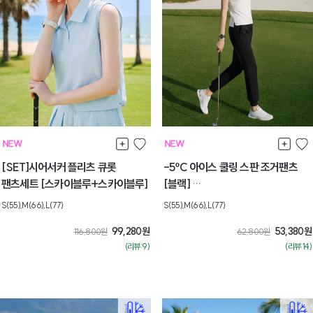
[SET]시어서커 플리츠 큐롯
-5ºC 아이스 쿨링 스판 조거팬츠
팬츠세트 [스카이블루+스카이블루]
[블랙]
[M] 8월셋째주 순차배송
S(55),M(66),L(77)
S(55),M(66),L(77)
99,280
원
53,380
원
116,800
원
62,800
원
(리뷰:9)
(리뷰:14)