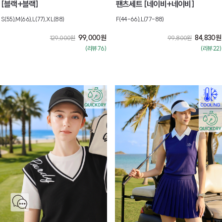
[블랙+블랙]
팬츠세트 [네이비+네이비]
S(55),M(66),L(77),XL(88)
F(44-66),L(77-88)
99,000
원
84,830
원
129,000
원
99,800
원
(리뷰:76)
(리뷰:22)