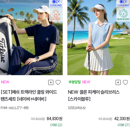
[SET]메쉬 트랙라인 쿨링 와이드
NEW 쿨론 피케이 슬리브리스
팬츠세트 [네이비+네이비]
[스카이블루]
F(44-66),L(77-88)
S(55),M(66)
84,830
원
42,330
원
99,800
원
49,800
원
(리뷰:22)
(리뷰:27)