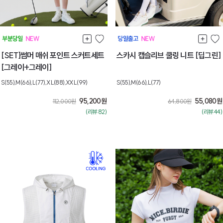
[SET]썸머 매쉬 포인트 스커트세트
스카시 캡슬리브 쿨링 니트 [딥그린]
[그레이+그레이]
S(55),M(66),L(77),XL(88),XXL(99)
S(55),M(66),L(77)
95,200
원
55,080
원
112,000
원
64,800
원
(리뷰:82)
(리뷰:44)