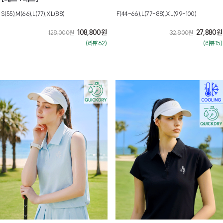
S(55),M(66),L(77),XL(88)
F(44-66),L(77-88),XL(99-100)
108,800
원
27,880
원
128,000
원
32,800
원
(리뷰:62)
(리뷰:15)