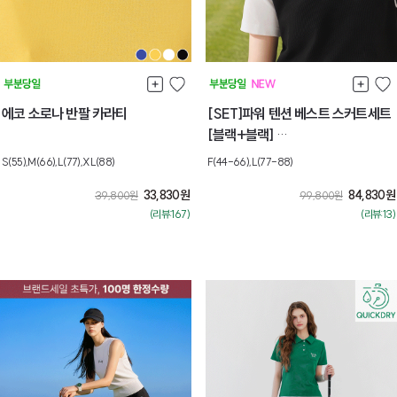
에코 소로나 반팔 카라티
[SET]파워 텐션 베스트 스커트세트
[블랙+블랙]
[F] 8월둘째주 순차배송
S(55),M(66),L(77),XL(88)
F(44-66),L(77-88)
33,830
원
84,830
원
39,800
원
99,800
원
(리뷰:167)
(리뷰:13)