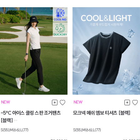
-5ºC 아이스 쿨링 스판 조거팬츠
모크넥 메쉬 엠보 티셔츠 [블랙]
[블랙]
[M] 8월셋째주 순차배송
S(55),M(66),L(77)
S(55),M(66),L(77)