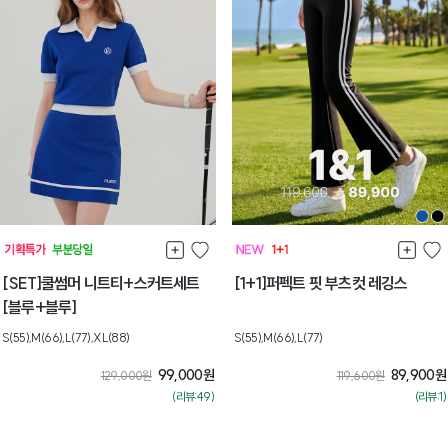
[SET]쿨썸머 니트티+스커트세트
[1+1]퍼펙트 핏 부츠컷 레깅스
[블루+블루]
S(55),M(66),L(77),XL(88)
S(55),M(66),L(77)
99,000
원
89,900
원
129,000
원
119,600
원
(리뷰:49)
(리뷰:1)