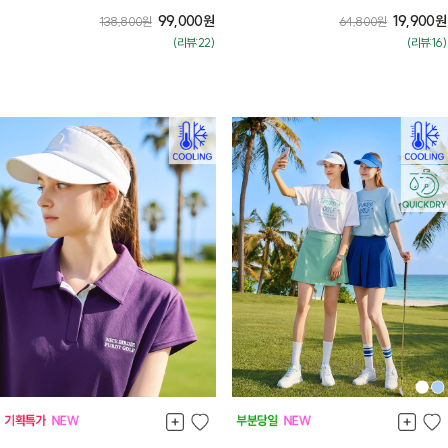
99,000
원
19,900
원
138,800
원
64,800
원
(리뷰:22)
(리뷰:16)