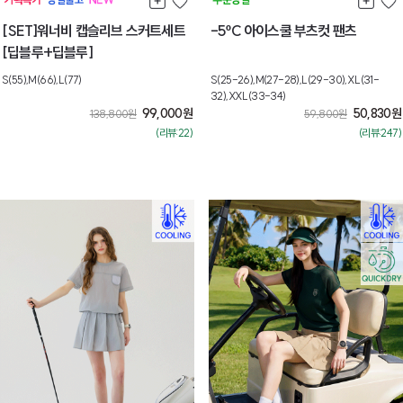
[SET]워너비 캡슬리브 스커트세트
-5ºC 아이스쿨 부츠컷 팬츠
[딥블루+딥블루]
S(55),M(66),L(77)
S(25-26),M(27-28),L(29-30),XL(31-
32),XXL(33-34)
99,000
원
50,830
원
138,800
원
59,800
원
(리뷰:22)
(리뷰:247)