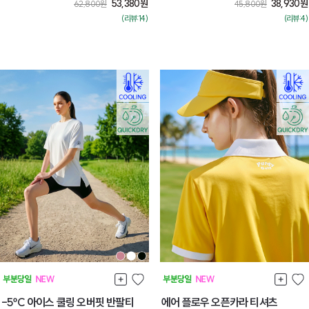
53,380
원
38,930
원
62,800
원
45,800
원
(리뷰:14)
(리뷰:4)
-5ºC 아이스 쿨링 오버핏 반팔티
에어 플로우 오픈카라 티셔츠