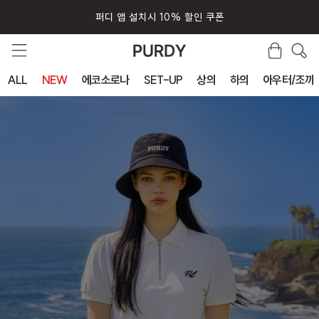
퍼디 앱 설치시 10% 할인 쿠폰
ALL
NEW
에코소로나
SET-UP
상의
하의
아우터/조끼