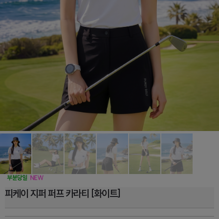
피케이 지퍼 퍼프 카라티 [화이트]