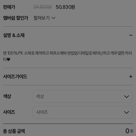
판매가
59,800원
50,830
원
멤버쉽 할인가
펼쳐보기
설명 & 소재
면 100% PK 소재로 쾌적하고 퍼프소매와 반집업 디테일로 페미닌하고 캐주얼한 카라
티♥
사이즈가이드
색상
색상
사이즈
사이즈
0
총 상품 금액
원