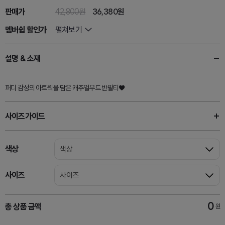
판매가
42,800원
36,380
원
멤버쉽 할인가
펼쳐보기
설명 & 소재
퍼디 감성의 아트웍을 담은 캐주얼무드 반팔티♥
사이즈가이드
색상
색상
사이즈
사이즈
0
총 상품 금액
원