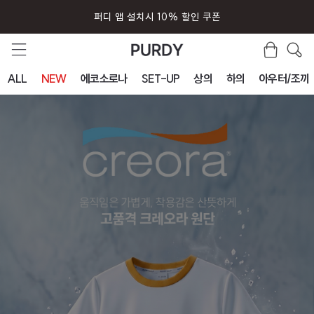
퍼디 앱 설치시 10% 할인 쿠폰
ALL
NEW
에코소로나
SET-UP
상의
하의
아우터/조끼