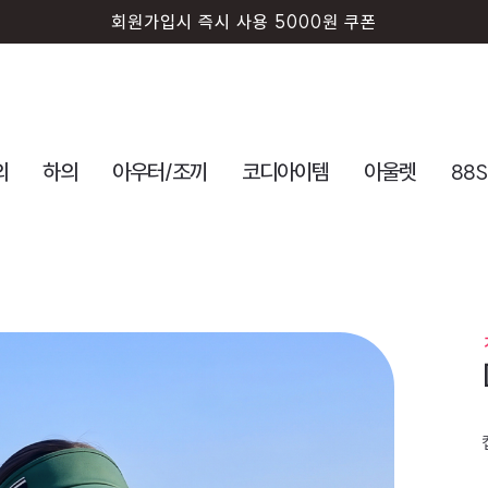
회원가입시 즉시 사용 5000원 쿠폰
의
하의
아우터/조끼
코디아이템
아울렛
88S