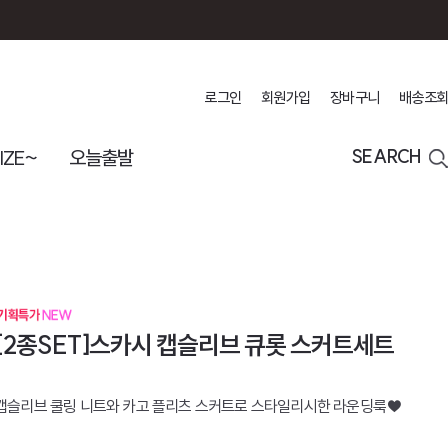
로그인
회원가입
장바구니
배송조회
IZE~
오늘출발
SEARCH
[2종SET]스카시 캡슬리브 큐롯 스커트세트
캡슬리브 쿨링 니트와 카고 플리츠 스커트로 스타일리시한 라운딩룩♥