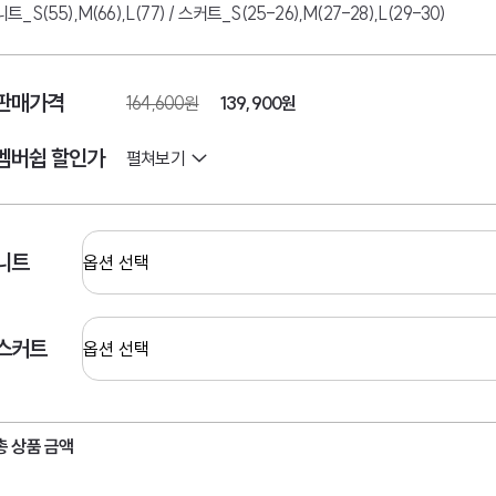
니트_S(55),M(66),L(77) / 스커트_S(25-26),M(27-28),L(29-30)
판매가격
164,600원
139,900원
멤버쉽 할인가
펼쳐보기
니트
스커트
총 상품 금액