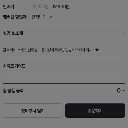
판매가
49,800원
19,900원
멤버쉽 할인가
펼쳐보기
설명 & 소재
쿨 피케이 소재로 신축성과 통기성이 뛰어난 캡슬리브 카라 티셔츠♥
사이즈가이드
0
총 상품 금액
원
주문하기
장바구니 담기