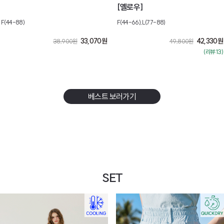
[옐로우]
F(44-88)
F(44-66),L(77-88)
33,070
원
42,330
원
38,900
원
49,800
원
(리뷰:13)
베스트 보러가기
SET