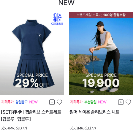
NEW
[SET]워너비 캡슬리브 스커트세트
썸머 레이온 슬리브리스 니트
[딥블루+딥블루]
S(55),M(66),L(77)
S(55),M(66),L(77)