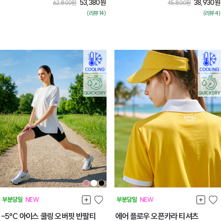
53,380
원
38,930
원
62,800
원
45,800
원
(리뷰:14)
(리뷰:4)
-5ºC 아이스 쿨링 오버핏 반팔티
에어 플로우 오픈카라 티셔츠