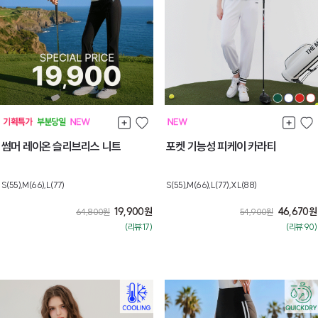
썸머 레이온 슬리브리스 니트
포켓 기능성 피케이 카라티
S(55),M(66),L(77)
S(55),M(66),L(77),XL(88)
19,900
원
46,670
원
64,800
원
54,900
원
(리뷰:17)
(리뷰:90)