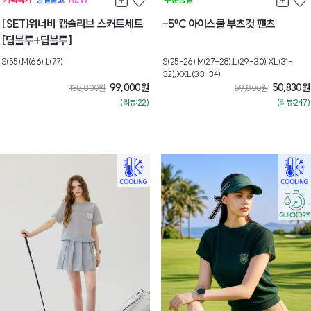
[SET]워너비 캡슬리브 스커트세트
-5ºC 아이스쿨 부츠컷 팬츠
[딥블루+딥블루]
S(55),M(66),L(77)
S(25-26),M(27-28),L(29-30),XL(31-
32),XXL(33-34)
99,000
원
50,830
원
138,800
원
59,800
원
(리뷰:22)
(리뷰:247)