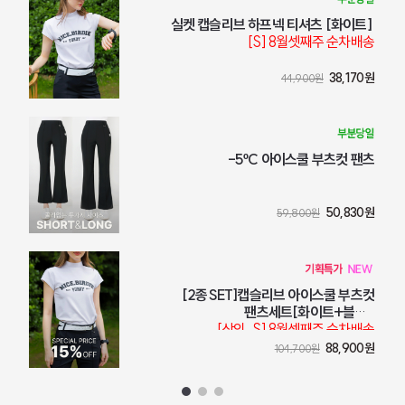
실켓 캡슬리브 하프넥 티셔츠 [화이트]
[S] 8월셋째주 순차배송
38,170
원
44,900
원
-5ºC 아이스쿨 부츠컷 팬츠
50,830
원
59,800
원
[2종SET]캡슬리브 아이스쿨 부츠컷
팬츠세트[화이트+블랙]
[상의_S] 8월셋째주 순차배송
88,900
원
104,700
원