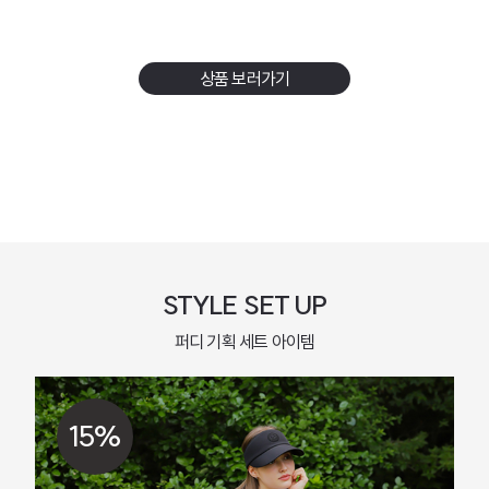
상품 보러가기
STYLE SET UP
퍼디 기획 세트 아이템
15%