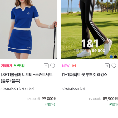
[SET]쿨썸머 니트티+스커트세트
[1+1]퍼펙트 핏 부츠컷 레깅스
[블루+블루]
S(55),M(66),L(77),XL(88)
S(55),M(66),L(77)
99,000
원
89,900
원
129,000
원
119,600
원
(리뷰:49)
(리뷰:1)