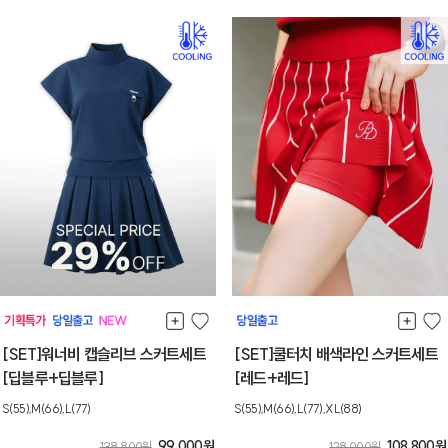
[SET]워너비 캡슬리브 스커트세트
[SET]쿨터치 배색라인 스커트세트
[딥블루+딥블루]
[레드+레드]
S(55),M(66),L(77)
S(55),M(66),L(77),XL(88)
99,000
원
108,800
원
138,800
원
128,000
원