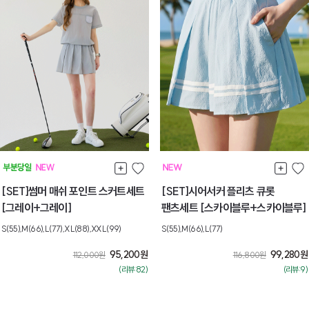
[SET]썸머 매쉬 포인트 스커트세트
[SET]시어서커 플리츠 큐롯
[그레이+그레이]
팬츠세트 [스카이블루+스카이블루]
S(55),M(66),L(77),XL(88),XXL(99)
S(55),M(66),L(77)
95,200
원
99,280
원
112,000
원
116,800
원
(리뷰:82)
(리뷰:9)