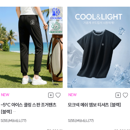
-5ºC 아이스 쿨링 스판 조거팬츠
모크넥 메쉬 엠보 티셔츠 [블랙]
[블랙]
[M] 8월셋째주 순차배송
S(55),M(66),L(77)
S(55),M(66),L(77)