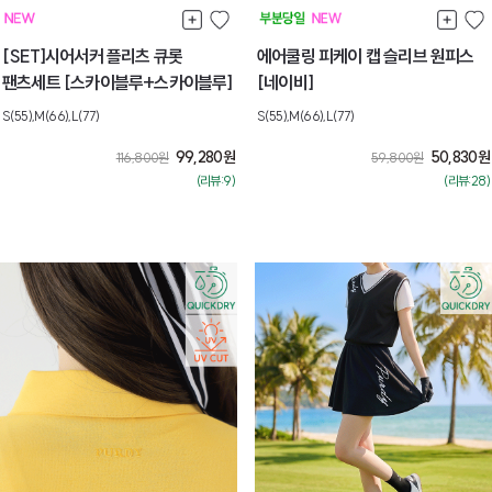
[SET]시어서커 플리츠 큐롯
에어쿨링 피케이 캡 슬리브 원피스
팬츠세트 [스카이블루+스카이블루]
[네이비]
S(55),M(66),L(77)
S(55),M(66),L(77)
99,280
원
50,830
원
116,800
원
59,800
원
(리뷰:9)
(리뷰:28)