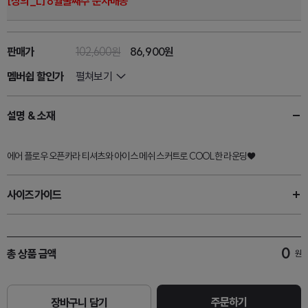
[상의_L] 8월둘째주 순차배송
판매가
102,600원
86,900원
멤버쉽 할인가
펼쳐보기
설명 & 소재
에어 플로우 오픈카라 티셔츠와 아이스 메쉬 스커트로 COOL한 라운딩♥
사이즈가이드
0
총 상품 금액
원
주문하기
장바구니 담기