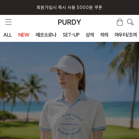
퍼디 앱 설치시 10% 할인 쿠폰
ALL
NEW
에코소로나
SET-UP
상의
하의
아우터/조끼