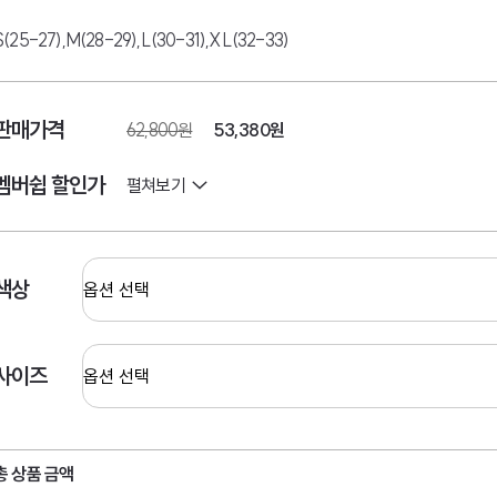
S(25-27),M(28-29),L(30-31),XL(32-33)
판매가격
62,800원
53,380
원
멤버쉽 할인가
펼쳐보기
색상
사이즈
총 상품 금액