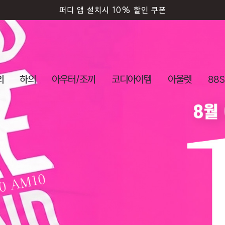
회원가입시 즉시 사용 5000원 쿠폰
의
하의
아우터/조끼
코디아이템
아울렛
88S