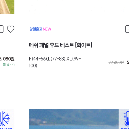
메쉬 패널 후드 베스트 [화이트]
5,080
원
F(44-66),L(77-88),XL(99-
6
72,800
원
(리뷰:44)
100)