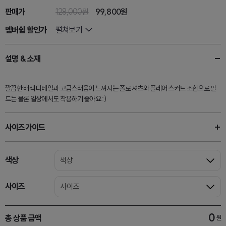
판매가
128,000원
99,800원
멤버쉽 할인가
펼쳐보기
설명 & 소재
깔끔한 배색 디테일과 고급스러움이 느껴지는 폴로 셔츠와 플레어 스커트 조합으로 필
드는 물론 일상에서도 착용하기 좋아요 :)
사이즈가이드
색상
색상
사이즈
사이즈
0
총 상품 금액
원