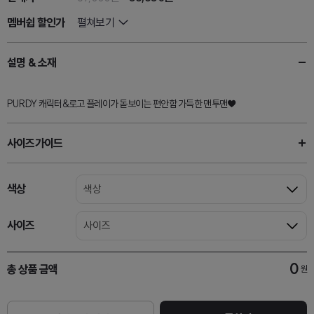
멤버쉽 할인가
펼쳐보기
설명 & 소재
PURDY 캐릭터&로고 플레이가 돋보이는 편안함 가득한 맨투맨♥
사이즈가이드
색상
색상
사이즈
사이즈
0
총 상품 금액
원