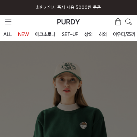
퍼디 앱 설치시 10% 할인 쿠폰
ALL
NEW
에코소로나
SET-UP
상의
하의
아우터/조끼