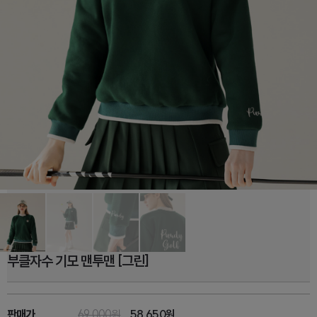
부클자수 기모 맨투맨 [그린]
판매가
69,000원
58,650
원