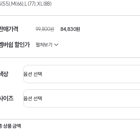
S(55),M(66),L(77),XL(88)
판매가격
99,800원
84,830
원
멤버쉽 할인가
펼쳐보기
색상
사이즈
총 상품 금액