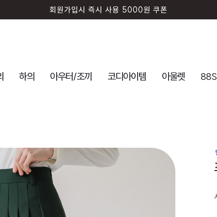
회원가입시 즉시 사용 5000원 쿠폰
의
하의
아우터/조끼
코디아이템
아울렛
88S