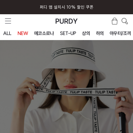
퍼디 앱 설치시 10% 할인 쿠폰
ALL
NEW
에코소로나
SET-UP
상의
하의
아우터/조끼