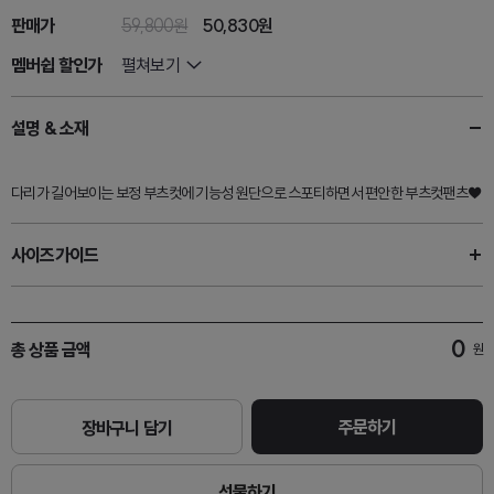
판매가
59,800원
50,830
원
멤버쉽 할인가
펼쳐보기
설명 & 소재
다리가 길어보이는 보정 부츠컷에 기능성 원단으로 스포티하면서 편안한 부츠컷팬츠♥
사이즈가이드
0
총 상품 금액
원
주문하기
장바구니 담기
선물하기