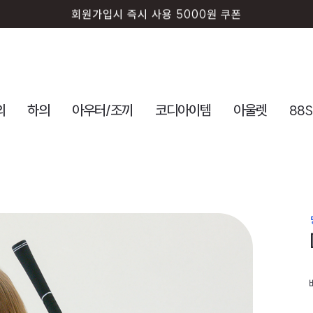
회원가입시 즉시 사용 5000원 쿠폰
의
하의
아우터/조끼
코디아이템
아울렛
88S