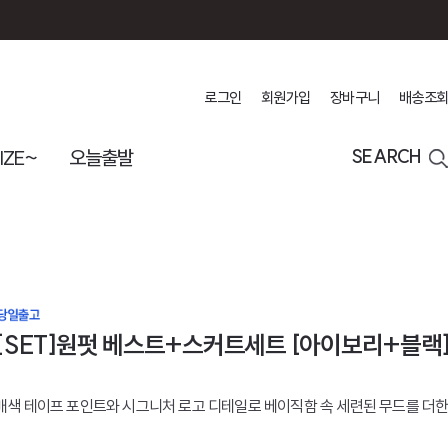
로그인
회원가입
장바구니
배송조회
IZE~
오늘출발
SEARCH
[SET]원펏 베스트+스커트세트 [아이보리+블랙
배색 테이프 포인트와 시그니처 로고 디테일로 베이직함 속 세련된 무드를 더