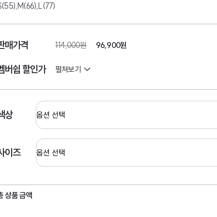
S(55),M(66),L(77)
판매가격
114,000원
96,900
원
멤버쉽 할인가
펼쳐보기
색상
사이즈
총 상품 금액