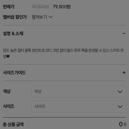
판매가
99,800원
79,800원
멤버쉽 할인가
펼쳐보기
설명 & 소재
감도 높은 컬러 블록 포인트로 코디 고민 없이 필드 위의 룩을 완성할 수 있는 스커트 셋
업♥
사이즈가이드
색상
색상
사이즈
사이즈
0
총 상품 금액
원