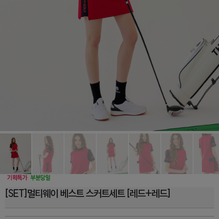
[SET]멀티웨이 베스트 스커트세트 [레드+레드]