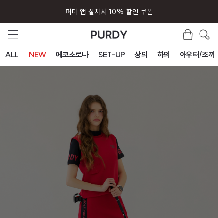
퍼디 앱 설치시 10% 할인 쿠폰
ALL
NEW
에코소로나
SET-UP
상의
하의
아우터/조끼