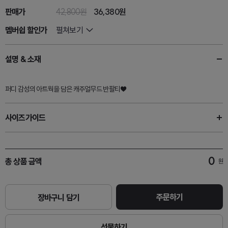
판매가
42,800원
36,380
원
멤버쉽 할인가
펼쳐보기
설명 & 소재
퍼디 감성의 아트웍을 담은 캐주얼무드 반팔티♥
사이즈가이드
0
총 상품 금액
원
주문하기
장바구니 담기
선물하기