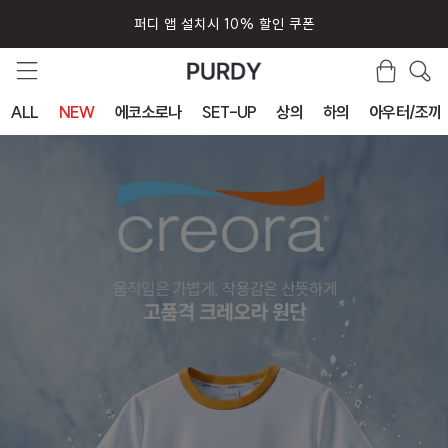
퍼디 앱 설치시 10% 할인 쿠폰
ALL
NEW
에코소로나
SET-UP
상의
하의
아우터/조끼