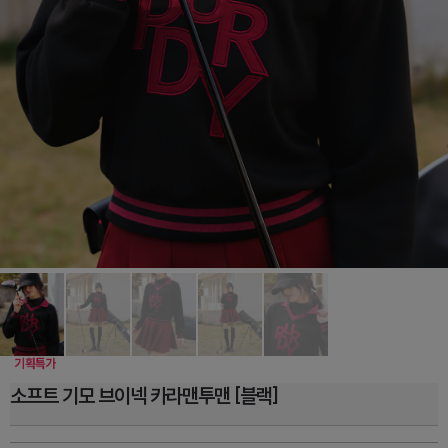
소프트 기모 브이넥 카라맨투맨 [블랙]