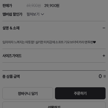
판매가
69,900원
39,900원
멤버쉽 할인가
펼쳐보기
설명 & 소재
입자마자 느껴지는 따뜻함! 실키한 터치감에 소프트 기모 브이넥 카라 맨투맨♥
사이즈가이드
0
총 상품 금액
원
주문하기
장바구니 담기
선물하기