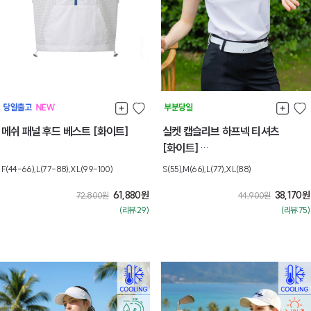
메쉬 패널 후드 베스트 [화이트]
실켓 캡슬리브 하프넥 티셔츠
[화이트]
[S] 8월셋째주 순차배송
F(44-66),L(77-88),XL(99-100)
S(55),M(66),L(77),XL(88)
61,880
원
38,170
원
72,800
원
44,900
원
(리뷰:29)
(리뷰:75)