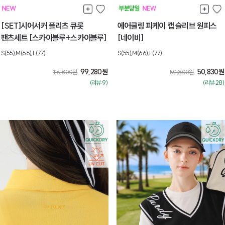
[SET]시어서커 플리츠 큐롯
에어쿨링 피케이 캡 슬리브 원피스
팬츠세트 [스카이블루+스카이블루]
[네이비]
S(55),M(66),L(77)
S(55),M(66),L(77)
99,280
원
50,830
원
116,800
원
59,800
원
(리뷰:9)
(리뷰:28)