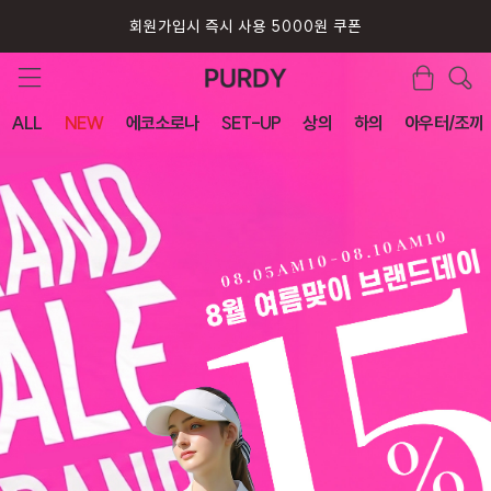
퍼디 앱 설치시 10% 할인 쿠폰
ALL
NEW
에코소로나
SET-UP
상의
하의
아우터/조끼