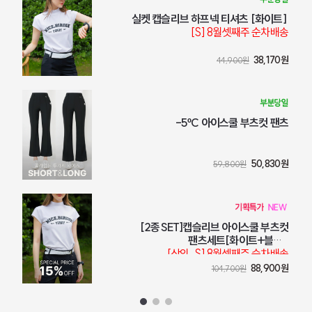
실켓 캡슬리브 하프넥 티셔츠 [화이트]
[S] 8월셋째주 순차배송
38,170
원
44,900
원
-5ºC 아이스쿨 부츠컷 팬츠
50,830
원
59,800
원
[2종SET]캡슬리브 아이스쿨 부츠컷
팬츠세트[화이트+블랙]
[상의_S] 8월셋째주 순차배송
88,900
원
104,700
원