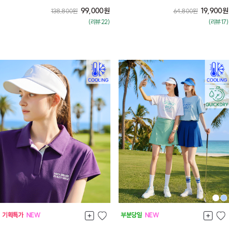
99,000
원
19,900
원
138,800
원
64,800
원
(리뷰:22)
(리뷰:17)