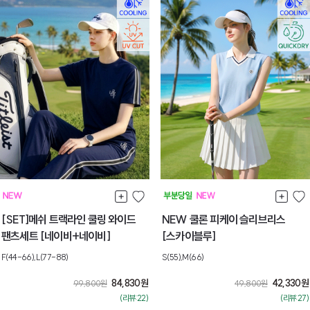
[SET]메쉬 트랙라인 쿨링 와이드
NEW 쿨론 피케이 슬리브리스
팬츠세트 [네이비+네이비]
[스카이블루]
F(44-66),L(77-88)
S(55),M(66)
84,830
원
42,330
원
99,800
원
49,800
원
(리뷰:22)
(리뷰:27)