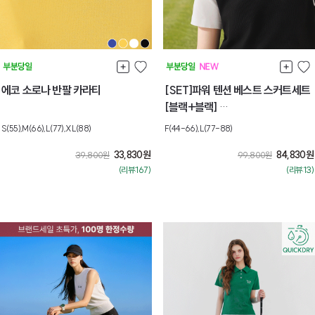
에코 소로나 반팔 카라티
[SET]파워 텐션 베스트 스커트세트
[블랙+블랙]
[F] 8월둘째주 순차배송
S(55),M(66),L(77),XL(88)
F(44-66),L(77-88)
33,830
원
84,830
원
39,800
원
99,800
원
(리뷰:167)
(리뷰:13)