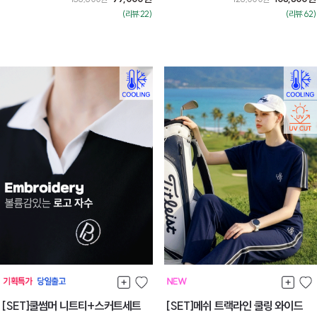
(리뷰:22)
(리뷰:62)
[SET]쿨썸머 니트티+스커트세트
[SET]메쉬 트랙라인 쿨링 와이드