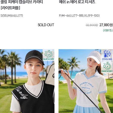
쿨링 피케이 캡슬리브 카라티
메쉬 in 에어 로고 티셔츠
[라이트퍼플]
S(55),M(66),L(77)
F(44-66),L(77-88),XL(99-100)
SOLD OUT
27,880
원
32,800
원
(리뷰:15)