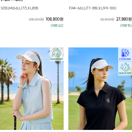
S(55),M(66),L(77),XL(88)
F(44-66),L(77-88),XL(99-100)
108,800
원
27,880
원
128,000
원
32,800
원
(리뷰:62)
(리뷰:15)