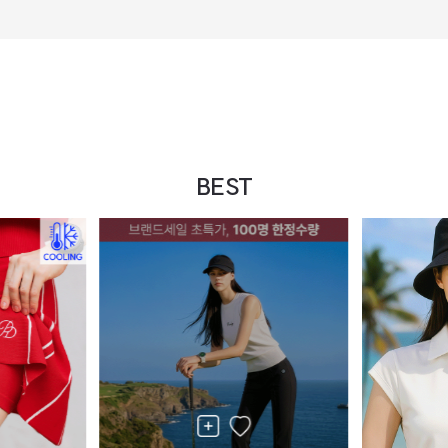
BEST
에코 소로나 캡슬리브 카라티