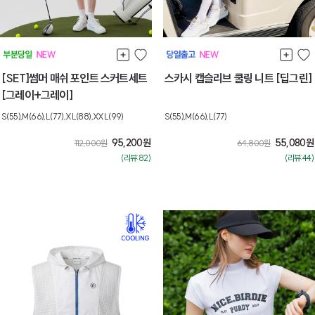
[SET]썸머 매쉬 포인트 스커트세트
스카시 캡슬리브 쿨링 니트 [딥그린]
[그레이+그레이]
S(55),M(66),L(77),XL(88),XXL(99)
S(55),M(66),L(77)
95,200
원
55,080
원
112,000
원
64,800
원
(리뷰:82)
(리뷰:44)