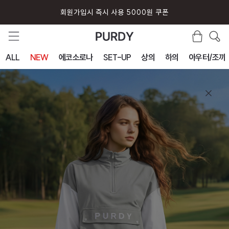
퍼디 앱 설치시 10% 할인 쿠폰
ALL
NEW
에코소로나
SET-UP
상의
하의
아우터/조끼