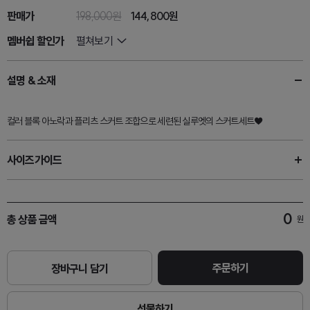
판매가
198,000원
144,800원
멤버쉽 할인가
펼쳐보기
설명 & 소재
컬러 블록 아노락과 플리츠 스커트 조합으로 세련된 실루엣의 스커트세트♥
사이즈가이드
0
총 상품 금액
원
주문하기
장바구니 담기
선물하기