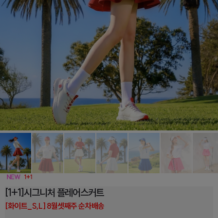
[1+1]시그니처 플레어스커트
[화이트_S,L] 8월셋째주 순차배송