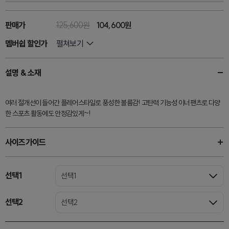
판매가
125,600원
104,600원
멤버쉽 할인가
펼쳐보기
설명 & 소재
여러 절개선이 들어간 플레어스타일로 풍성한 볼륨감! 고탄력 기능성 이너팬츠로 다양
한 스포츠 활동에도 안정감있게~!
사이즈가이드
선택1
선택1
선택2
선택2